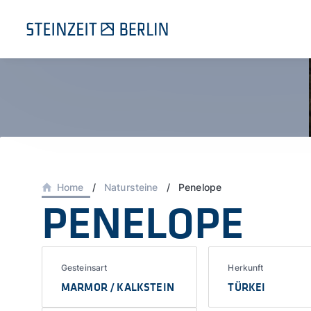
Zum
Inhalt
springen
Home
/
Natursteine
/
Penelope
PENELOPE
Gesteinsart
Herkunft
MARMOR / KALKSTEIN
TÜRKEI