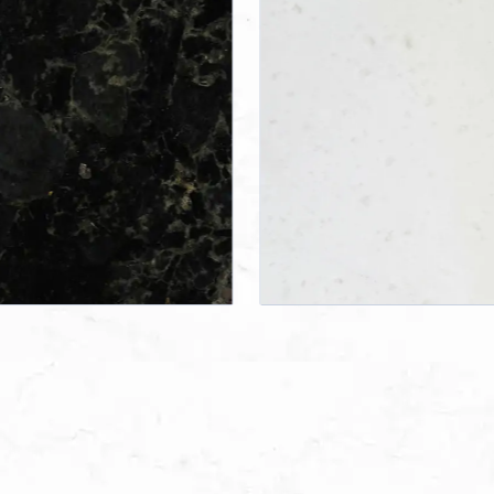
WHITE KING®
WASABI
Marmor /
Granit /
Kalkstein
Hartgesteine
Türkei
Brasilien