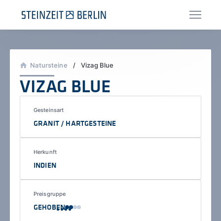
Zum
Inhalt
springen
Natursteine
/
/
Vizag Blue
VIZAG BLUE
Gesteinsart
GRANIT / HARTGESTEINE
Herkunft
INDIEN
Preisgruppe
GEHOBEN