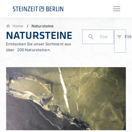
Zum
Inhalt
springen
Home
/
Natursteine
NATURSTEINE
Suche
Suche
Fil
Entdecken Sie unser Sortiment aus
über 200 Natursteinen.