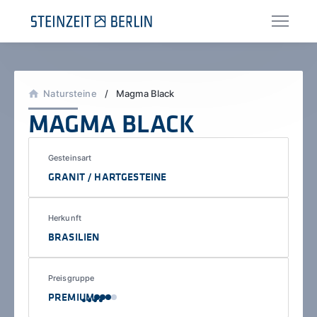
Zum
Inhalt
springen
Natursteine
/
/
Magma Black
MAGMA BLACK
Gesteinsart
GRANIT / HARTGESTEINE
Herkunft
BRASILIEN
Preisgruppe
PREMIUM